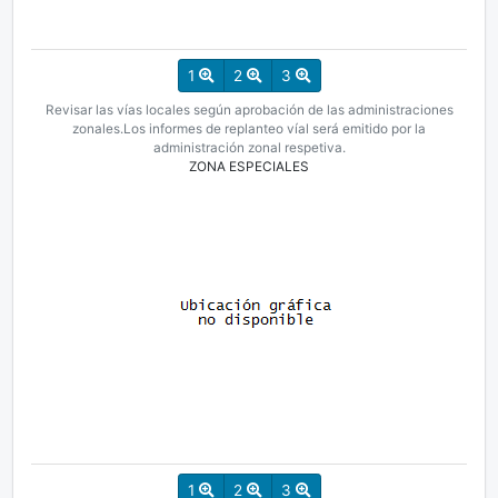
1
2
3
Revisar las vías locales según aprobación de las administraciones
zonales.
Los informes de replanteo víal será emitido por la
administración zonal respetiva.
ZONA ESPECIALES
1
2
3